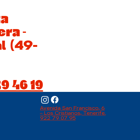
ta
ra -
l (49-
9 46 19
Avenida San Francisco, 6
– Los Cristianos, Tenerife.
922 79 07 95